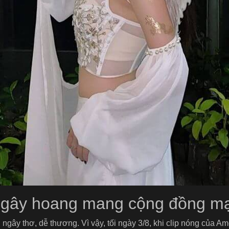
 gây hoang mang cộng đồng m
y thơ, dễ thương. Vì vậy, tối ngày 3/8, khi clip nóng của Amee