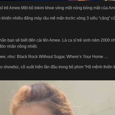
 sĩ trẻ Amee.Một bộ bikini khoe vòng một nóng bỏng mắt của Am
 khiến nhiều đấng mày râu mê mẩn trước vòng 3 siêu “căng” củ
chắn bạn sẽ biết đến cái tên Amee. Là ca sĩ trẻ sinh năm 2000
 đón nhận nồng nhiệt.
Amee, như: Black Rock Without Sugar, Where’s Your Home …
ào showbiz, cô xuất hiện lần đầu trong bộ phim “Hộ mệnh thiên