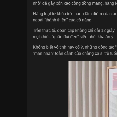
nhỏ” đã gây xôn xao cộng đồng mạng, hàng lo
Hàng loạt từ khóa trở thành tâm điểm của cá
ngoài “thánh thiện” của cô nàng.
Trên thực tế, đoạn clip không chỉ dài 12 giâ
một chiếc “quần đùi đen” siêu nhỏ, khá ăn ý.
Không biết vô tình hay cố ý, những động tác “
“mãn nhãn” toàn cảnh của chàng ca sĩ trẻ tuổ