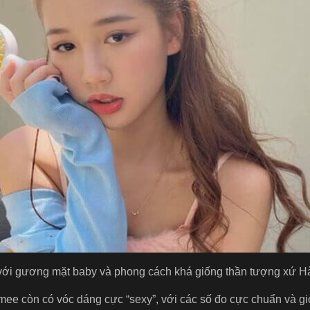
g với gương mặt baby và phong cách khá giống thần tượng xứ H
e còn có vóc dáng cực “sexy”, với các số đo cực chuẩn và gi