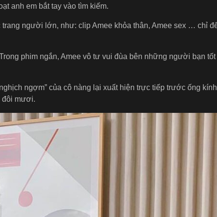
ạt anh em bắt tay vào tìm kiếm.
c trang người lớn, như: clip Amee khỏa thân, Amee sex … chỉ đ
y. Trong phim ngắn, Amee vô tư vui đùa bên những người bạn tốt
nghịch ngợm” của cô nàng lại xuất hiện trực tiếp trước ống kín
i đôi mươi.