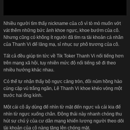
Nhiều người tìm thấy nickname của cô vì tò mò muốn vớt
vát thêm những bức ảnh khoe ngực, khoe bướm của cô.
Nhưng cũng có không ít người đã tìm ra tài khoản cá nhân
của Thanh Vi để lăng mạ, sỉ nhục sự phô trương của cô.
Tất cả đều giúp tin tức về Tik Toker Thanh Vi nổi tiếng hơn
trên mạng xã hội, tuy nhiên mức độ nổi tiếng sẽ đi theo
nhiều hướng khác nhau.
Có thể tự nhận thấy bộ ngực căng tròn, đôi núm hồng hào
cùng cặp vú trắng ngần, Lê Thanh Vi khoe khéo vòng một
trước hai ống kính.
Một cái cô ấy dùng để nhìn từ mặt đến ngực và cái kia để
nhìn từ ngực xuống chân. Động thái này nhanh chóng thu
hút sự chú ý của cư dân mạng khiến lượng người theo dõi
tài khoản của cô nàng tăng lên chóng mặt.