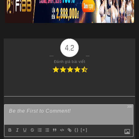
4.2
Đánh giá bài viết
200
{}
[+]