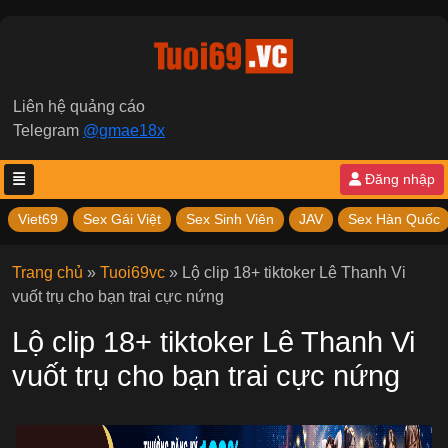
Liên hệ quảng cáo
Telegram
@gmae18x
Đăng nhập
Viet69
Sex Gái Việt
Sex Sinh Viên
JAV
Sex Hàn Quốc
Trang chủ
»
Tuoi69vc
»
Lộ clip 18+ tiktoker Lê Thanh Vi
vuốt trụ cho bạn trai cực nứng
Lộ clip 18+ tiktoker Lê Thanh Vi
vuốt trụ cho bạn trai cực nứng