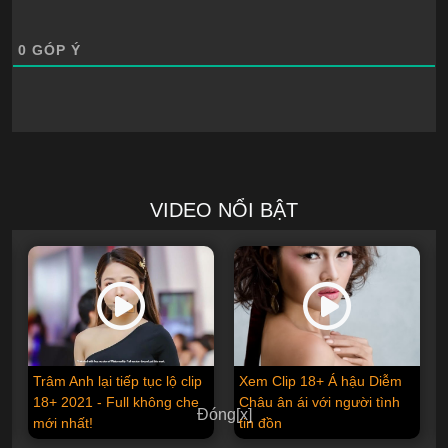
0
GÓP Ý
VIDEO NỔI BẬT
Xem Clip 18+ Á hậu Diễm
Album Onlyfans Ảnh Xiuren
Châu ân ái với người tình
nude| Ngắm gái nội địa
Đóng[x]
tin đồn
Trung cực ngon