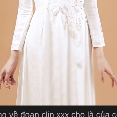
g về đoạn clip xxx cho là của 