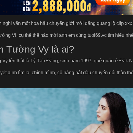
n nghi vấn một hoa hậu chuyển giới mới đăng quang lộ clip xxx
ng Vi, cụ thể thế nào mời anh em cùng tuoi69.vc tìm hiểu nhé
 Tường Vy là ai?
 Vy tên thật là Lý Tấn Đặng, sinh năm 1997, quê quán ở Đăk N
ết định tìm lại chính mình, cô nàng bắt đầu chuyển đổi thân 